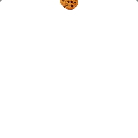
Hledat
PRŮJEM - JAK HO ZVLÁDNOUT?
4.6.2019
CO JE PRŮJEM?
Průjem je stav, charakterizovaný řídkou až vodnatou stolicí,
která se objevuje častěji než 3krát denně. Podle délky trvání
rozlišujeme akutní průjem (do 4 týdnů, většinou infekčního
původu) a chronický průjem (trvající více než 4 týdny, mívá
závažnější příčiny a vyžaduje podrobnější odborné vyšetření).
Při průjmu obsahuje stolice vysoký podíl vody (80 - 90%). Proto
hrozí nebezpečí ztrát vody (tzv. dehydratace). Voda je nezbytná
pro funkci všech tkání a orgánů, ale při průjmu z těla odcházejí i
potřebné, ve vodě rozpuštěné minerály, což může vést