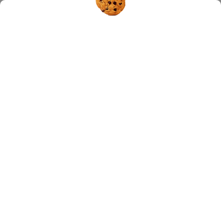
Hledat
PROBIOTIKA
Nejprodávanější
PROBACIN ATB
Skladem
(>5 ks)
209 Kč
ENTERINA lahvičky 8x10 ml
Skladem
(>5 ks)
209 Kč