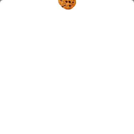
Hledat
VITAMIN C
Nejprodávanější
LIPO C ASKOR - tekutý lipozomální vitamin C
136ml