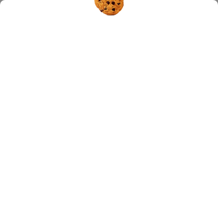
Hledat
VÝZNAM VITAMINU C
23.1.2018
Sousedka chodí každý měsíc na vitamin C a strašně si to
chválí
, že má více energie, je v lepší náladě, pryč je nespavost a
také ji přestaly bolet klouby. Je to možné? Přemýšlím, že bych
to zkusila, ale bojím se píchnutí do žíly. Co si o tom myslíte
?
Vitamin C je životně důležitá látka, která zajišťuje zejména
antioxidační ochranu zdravých tkání, imunitní a nervový systém
a tvorbu kolagenu. Bohužel, vstřebávání vitaminu C ze střeva do
krve je nedostatečné, přičemž výzkumy ukazují, že při
jednorázovém požití 1000 mg klasického vitaminu C se až 80 %
tohoto množství vyloučí, aniž by byl organismus schopen ho