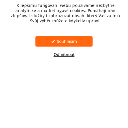
K lepšímu fungování webu používáme nezbytné,
analytické a marketingové cookies. Pomáhají nám
zlepšovat služby i zobrazovat obsah, který Vás zajímá.
Svůj výběr můžete kdykoliv upravit.
Předchozí článek
Nastavení
Souhlasím
KONTAKT
Odmítnout
inPHARM spol. s r.o., V lipkách 647/31, Praha 15400
obchod
@
jakdelezit.cz
+420 608 712 367
http://www.facebook.com/jakdelezit
KATEGORIE
VITAMIN C