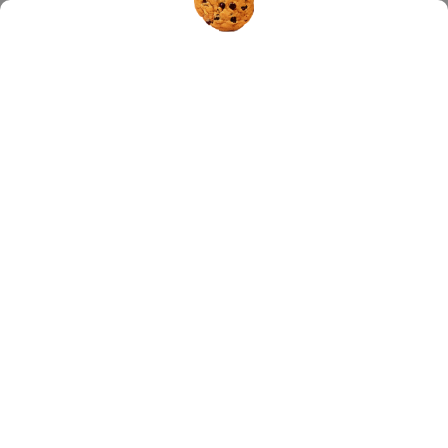
Hledat
ERBENOBILI SRL
Otevřít filtr
Nejlevnější
Nejdražší
Nejprodávanější
Abecedně