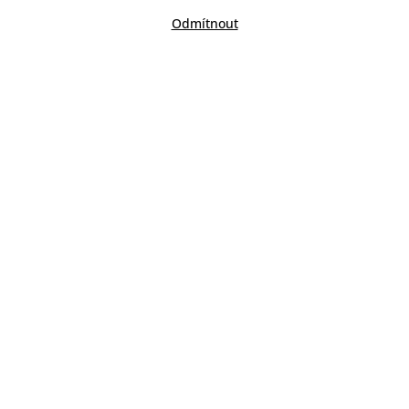
Odmítnout
KATEGORIE
VITAMIN C
IMUNITA A STRES
PRO DĚTI
PROBIOTIKA
FYTOTERAPIE
VYHLEDÁVÁNÍ