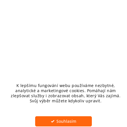
Skladem
(>5 ks)
DMG-FEX
Do košíku
1 039 Kč
KONTAKT
K lepšímu fungování webu používáme nezbytné,
analytické a marketingové cookies. Pomáhají nám
inPHARM spol. s r.o., V lipkách 647/31, Praha 15400
zlepšovat služby i zobrazovat obsah, který Vás zajímá.
Svůj výběr můžete kdykoliv upravit.
obchod
@
jakdelezit.cz
+420 608 712 367
Nastavení
http://www.facebook.com/jakdelezit
Souhlasím