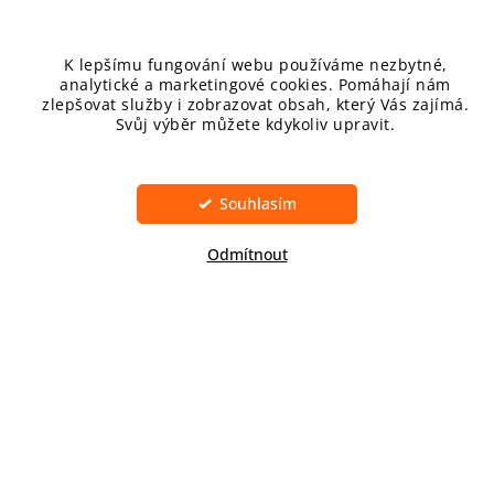
KATEGORIE
VITAMIN C
K lepšímu fungování webu používáme nezbytné,
analytické a marketingové cookies. Pomáhají nám
zlepšovat služby i zobrazovat obsah, který Vás zajímá.
IMUNITA A STRES
Svůj výběr můžete kdykoliv upravit.
PRO DĚTI
Nastavení
Souhlasím
PROBIOTIKA
Odmítnout
FYTOTERAPIE
VYHLEDÁVÁNÍ
Hledat