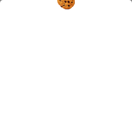
Hledat
BIOMEDICA FOSCAMA
Žádné produkty značky
Biomedica Foscama
nebyly nalezeny...
KONTAKT
inPHARM spol. s r.o., V lipkách 647/31, Praha 15400
obchod
@
jakdelezit.cz
+420 608 712 367
http://www.facebook.com/jakdelezit